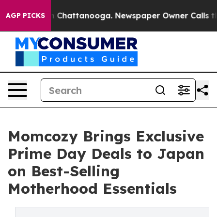
Chaos in Chattanooga. Newspaper Owner Calls the Peo
AGP PICKS
Momcozy Brings Exclusive
Prime Day Deals to Japan
on Best-Selling
Motherhood Essentials