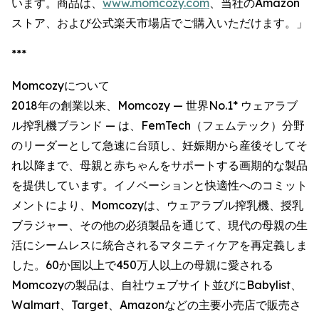
います。商品は、
www.momcozy.com
、当社のAmazon
ストア、および公式楽天市場店でご購入いただけます。」
***
Momcozyについて
2018年の創業以来、Momcozy — 世界No.1* ウェアラブ
ル搾乳機ブランド — は、FemTech（フェムテック）分野
のリーダーとして急速に台頭し、妊娠期から産後そしてそ
れ以降まで、母親と赤ちゃんをサポートする画期的な製品
を提供しています。イノベーションと快適性へのコミット
メントにより、Momcozyは、ウェアラブル搾乳機、授乳
ブラジャー、その他の必須製品を通じて、現代の母親の生
活にシームレスに統合されるマタニティケアを再定義しま
した。60か国以上で450万人以上の母親に愛される
Momcozyの製品は、自社ウェブサイト並びにBabylist、
Walmart、Target、Amazonなどの主要小売店で販売さ