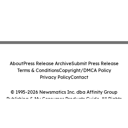
About
Press Release Archive
Submit Press Release
Terms & Conditions
Copyright/DMCA Policy
Privacy Policy
Contact
© 1995-2026 Newsmatics Inc. dba Affinity Group
Publishing & My Consumer Products Guide. All Rights
Reserved.
Cookie Settings / Your Privacy Choices