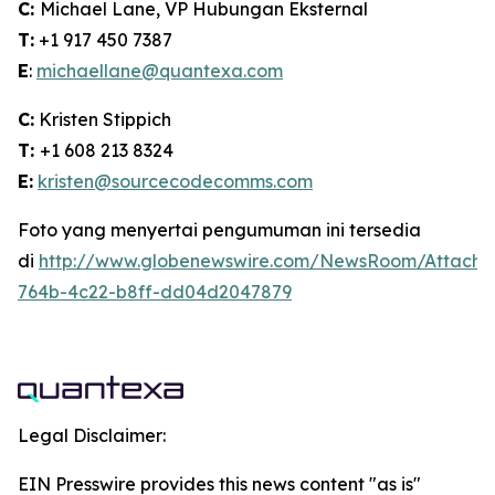
C:
Michael Lane, VP Hubungan Eksternal
T:
+1 917 450 7387
E
:
michaellane@quantexa.com
C:
Kristen Stippich
T:
+1 608 213 8324
E:
kristen@sourcecodecomms.com
Foto yang menyertai pengumuman ini tersedia
di
http://www.globenewswire.com/NewsRoom/Attach
764b-4c22-b8ff-dd04d2047879
Legal Disclaimer:
EIN Presswire provides this news content "as is"